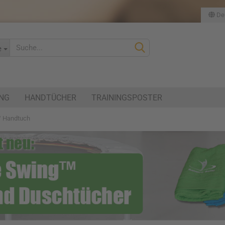
De
Lieferland
e
UNG
HANDTÜCHER
TRAININGSPOSTER
™ Handtuch
Konto erstellen
Passwort verges