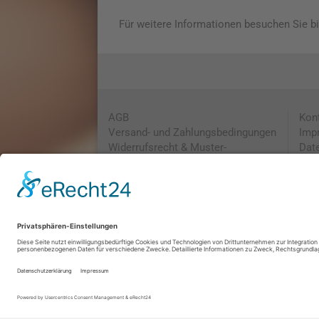
Für weitere Informationen besuchen Sie bi
AGB
Kon
Versand- und Zahlungsbedingungen
Imp
Widerrufsrecht & Muster-
Dat
Widerrufsformular