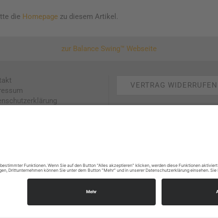
tte die
Homepage
zu diesem Artikel.
zur Balance Swing™ Webseite
takt
VERTRAG WIDERRUFEN
ressum
enschutzerklärung