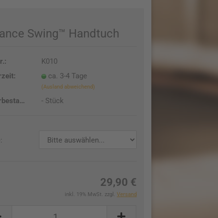
lance Swing™ Handtuch
r.:
K010
rzeit:
ca. 3-4 Tage
(Ausland abweichend)
Lagerbestand:
-
Stück
:
29,90 €
inkl. 19% MwSt. zzgl.
Versand