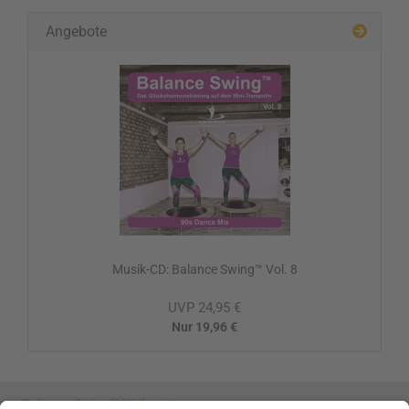
Angebote
Musik-CD: Balance Swing™ Vol. 8
UVP 24,95 €
Nur 19,96 €
zur Balance Swing™ Webseite